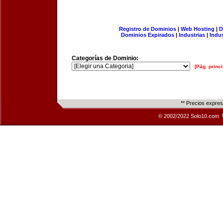
Registro de Dominios
|
Web Hosting
|
D
Dominios Expirados
|
Industrias
|
Indu
Categorías de Dominio:
[Pág. princi
** Precios expre
© 2002/2022 Solo10.com