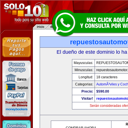
repuestosautomo
El dueño de este dominio lo ha
Mayusculas:
REPUESTOSAUTO
Minusculas:
repuestosautomotor
Longitud:
18 caracteres
Categorias:
AutomÃ³viles y Coc
Precio:
$590.00
Visitar!
repuestosautomoto
Serán consideradas ofer
R