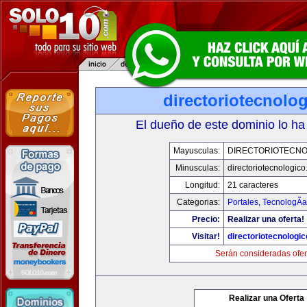
directoriotecnolo
El dueño de este dominio lo ha
Mayusculas:
DIRECTORIOTECNO
Minusculas:
directoriotecnologic
Longitud:
21 caracteres
Categorias:
Portales
,
TecnologÃ­a
Precio:
Realizar una oferta!
Visitar!
directoriotecnologi
Serán consideradas ofer
Realizar una Oferta