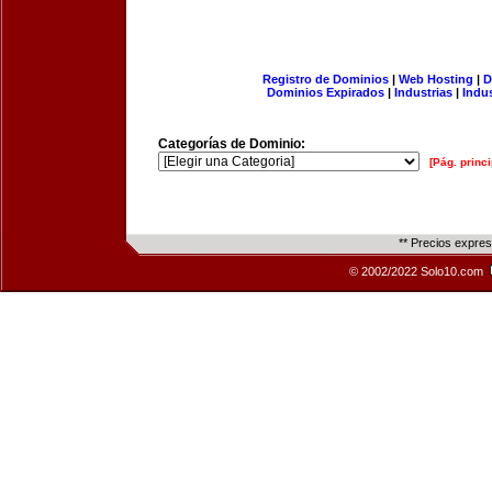
Registro de Dominios
|
Web Hosting
|
D
Dominios Expirados
|
Industrias
|
Indu
Categorías de Dominio:
[Pág. princi
** Precios expre
© 2002/2022 Solo10.com