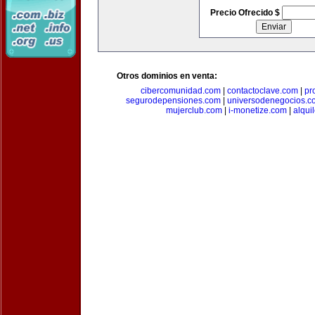
Precio Ofrecido $
Otros dominios en venta:
cibercomunidad.com
|
contactoclave.com
|
pr
segurodepensiones.com
|
universodenegocios.c
mujerclub.com
|
i-monetize.com
|
alqui