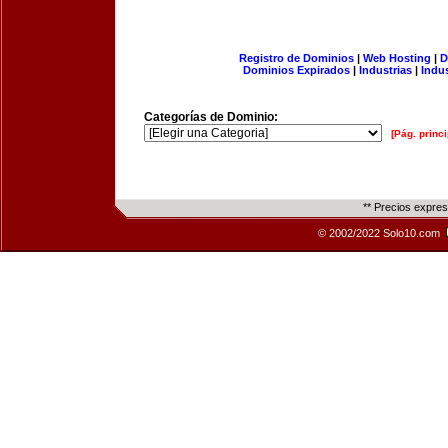
Registro de Dominios
|
Web Hosting
|
D
Dominios Expirados
|
Industrias
|
Indu
Categorías de Dominio:
[Pág. princi
** Precios expre
© 2002/2022 Solo10.com