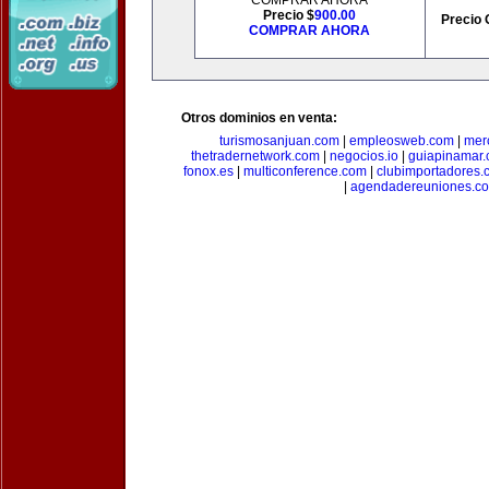
COMPRAR AHORA
Precio $
900.00
Precio 
COMPRAR AHORA
Otros dominios en venta:
turismosanjuan.com
|
empleosweb.com
|
mer
thetradernetwork.com
|
negocios.io
|
guiapinamar
fonox.es
|
multiconference.com
|
clubimportadores.
|
agendadereuniones.c