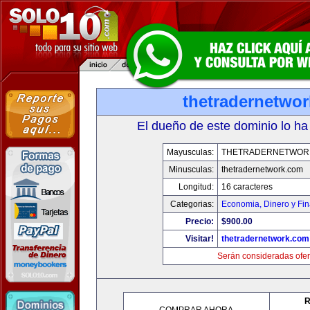
thetradernetwo
El dueño de este dominio lo ha
Mayusculas:
THETRADERNETWOR
Minusculas:
thetradernetwork.com
Longitud:
16 caracteres
Categorias:
Economia, Dinero y Fi
Precio:
$900.00
Visitar!
thetradernetwork.com
Serán consideradas ofer
R