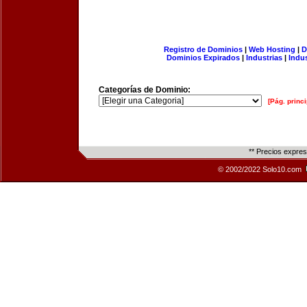
Registro de Dominios
|
Web Hosting
|
D
Dominios Expirados
|
Industrias
|
Indu
Categorías de Dominio:
[Pág. princi
** Precios expre
© 2002/2022 Solo10.com